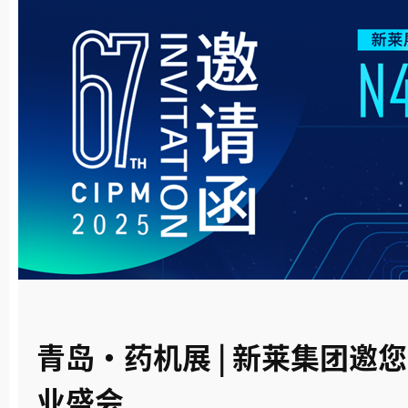
青岛·药机展 | 新莱集团邀
业盛会