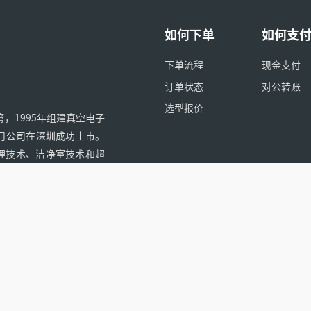
如何下单
如何支
下单流程
现金支付
订单状态
对公转账
选型报价
，1995年组建真空电子
9月公司在深圳成功上市。
理技术、洁净室技术和超
数拥有完整技术体系的厂
全球客户产品应用领域-