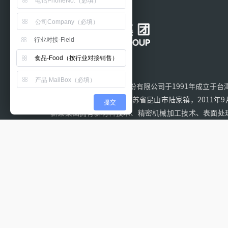
行业对接-Field
食品-Food（按行业对接销售）
昆山新莱洁净应用材料股份有限公司于1991年成立于台湾
部门，2000年总部迁至江苏省昆山市陆家镇，2011年
提交
新莱集团拥有新材料技术、精密机械加工技术、表面处
高真空技术等一系列核心技术，是目前国内同行业中少
商之一，在国际同行业中亦处于领先水平。新莱集团服务
真空、电子超高洁净、生物医药制程、食品饮料制程。