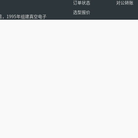
订单状态
对公转账
选型报价
，1995年组建真空电子
9月公司在深圳成功上市。
理技术、洁净室技术和超
数拥有完整技术体系的厂
全球客户产品应用领域-
众号
小程序
抖音
碧