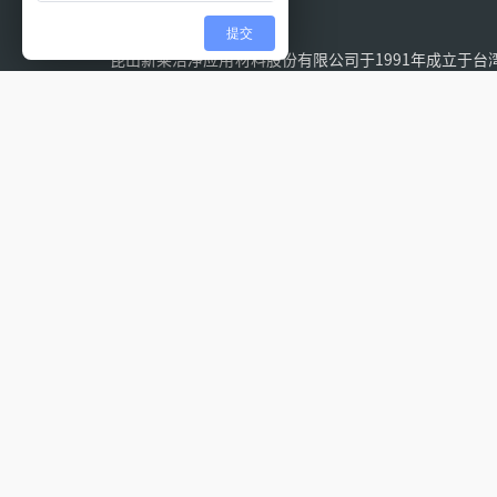
提交
昆山新莱洁净应用材料股份有限公司于1991年成立于台湾
部门，2000年总部迁至江苏省昆山市陆家镇，2011年
新莱集团拥有新材料技术、精密机械加工技术、表面处
高真空技术等一系列核心技术，是目前国内同行业中少
商之一，在国际同行业中亦处于领先水平。新莱集团服务
真空、电子超高洁净、生物医药制程、食品饮料制程。
关注我们
新莱公