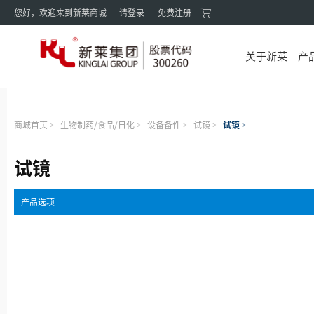
您好，欢迎来到新莱商城
请登录
|
免费注册
关于新莱
产
商城首页
生物制药/食品/日化
设备备件
试镜
试镜
>
>
>
>
>
试镜
产品选项